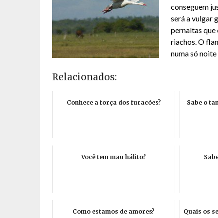
conseguem jus
será a vulgar 
pernaltas que
riachos. O fl
numa só noite 
Relacionados:
Conhece a força dos furacões?
Sabe o ta
Você tem mau hálito?
Sabe
Como estamos de amores?
Quais os s