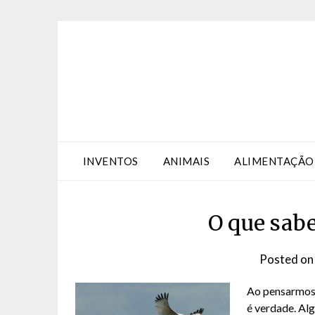
Skip
Skip
to
to
Content
content
INVENTOS
ANIMAIS
ALIMENTAÇÃO
O que sabe
Posted o
Ao pensarmos 
é verdade. Al