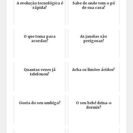
A evolução tecnológica é
Sabe de onde vem o pó
rápida?
de sua casa?
O que toma para
As janelas são
acordar?
perigosas?
Quantas vezes já
Acha os limões ácidos?
telefonou?
Gosta do seu umbigo?
O seu bebé deixa-o
dormir?