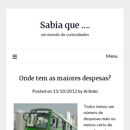
Skip
Skip
to
to
Content
content
Sabia que ….
um mundo de curiosidades
Menu
Onde tem as maiores despesas?
Posted on
13/10/2012
by
Arlindo
Todos temos um
número de
despesas mais ou
menos certo de