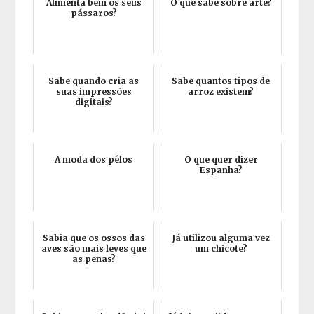
Alimenta bem os seus
O que sabe sobre arte?
pássaros?
Sabe quando cria as
Sabe quantos tipos de
suas impressões
arroz existem?
digitais?
A moda dos pêlos
O que quer dizer
Espanha?
Sabia que os ossos das
Já utilizou alguma vez
aves são mais leves que
um chicote?
as penas?