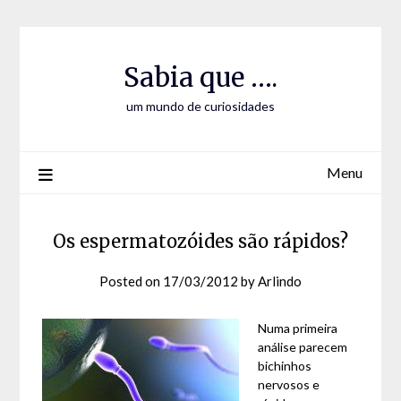
Skip
Skip
to
to
Content
content
Sabia que ….
um mundo de curiosidades
Menu
Os espermatozóides são rápidos?
Posted on
17/03/2012
by
Arlindo
Numa primeira
análise parecem
bichinhos
nervosos e