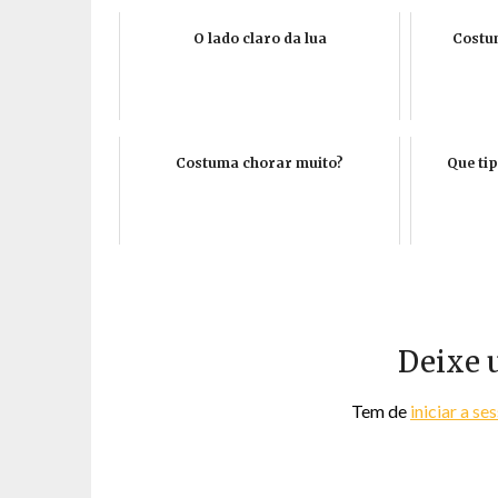
O lado claro da lua
Costum
Costuma chorar muito?
Que ti
Deixe 
Tem de
iniciar a se