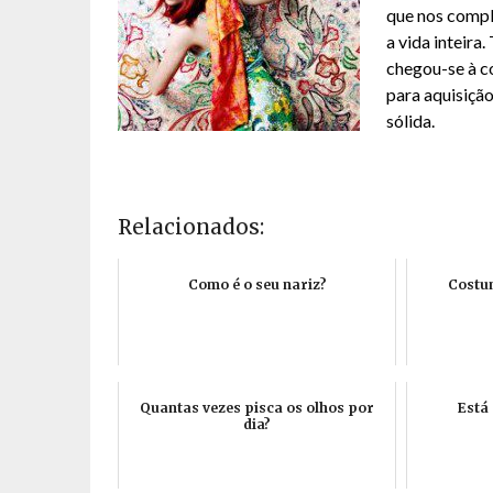
que nos comple
a vida inteir
chegou-se à 
para aquisiçã
sólida.
Relacionados:
Como é o seu nariz?
Costu
Quantas vezes pisca os olhos por
Está
dia?