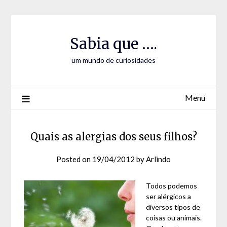
Skip
Skip
to
to
Content
content
Sabia que ….
um mundo de curiosidades
Menu
Quais as alergias dos seus filhos?
Posted on
19/04/2012
by
Arlindo
Todos podemos
ser alérgicos a
diversos tipos de
coisas ou animais.