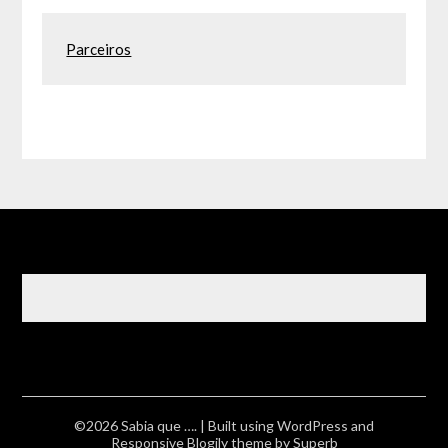
Parceiros
©2026 Sabia que ….
| Built using WordPress and
Responsive Blogily
theme by Superb