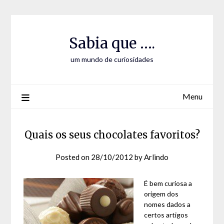
Skip
Skip
to
to
Content
content
Sabia que ….
um mundo de curiosidades
Menu
Quais os seus chocolates favoritos?
Posted on
28/10/2012
by
Arlindo
É bem curiosa a
origem dos
nomes dados a
certos artigos