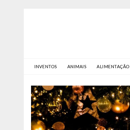
Skip
Skip
to
to
Content
content
INVENTOS
ANIMAIS
ALIMENTAÇÃO