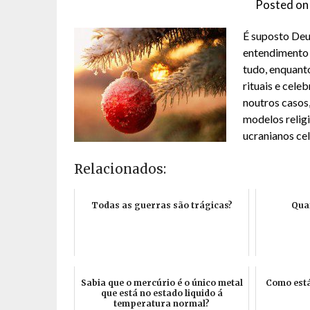
Posted o
É suposto Deus
entendimento 
tudo, enquan
rituais e cel
noutros casos,
modelos relig
ucranianos cel
Relacionados:
Todas as guerras são trágicas?
Quan
Sabia que o mercúrio é o único metal
Como está
que está no estado liquido á
temperatura normal?