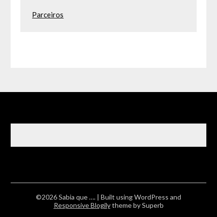
Parceiros
©2026 Sabia que ….
| Built using WordPress and
Responsive Blogily
theme by Superb