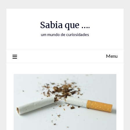
Skip
Skip
to
to
Content
content
Sabia que ….
um mundo de curiosidades
Menu