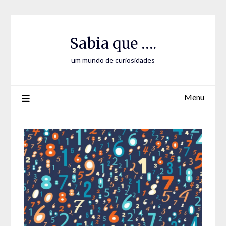
Skip
Skip
to
to
Content
content
Sabia que ….
um mundo de curiosidades
Menu