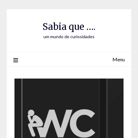
Skip
Skip
to
to
Content
content
Sabia que ….
um mundo de curiosidades
Menu