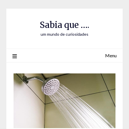
Skip
Skip
to
to
Content
content
Sabia que ….
um mundo de curiosidades
Menu