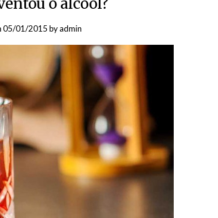
entou o álcool?
n
05/01/2015
by
admin