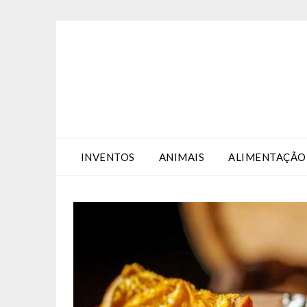
Skip
Skip
to
to
Content
content
INVENTOS
ANIMAIS
ALIMENTAÇÃO