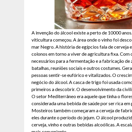
A invenção do álcool existe a perto de 10000 anos.
viticultura começou. A área onde o vinho foi desc
mar Negro. A história de egípcios fala de cerveja
colonos em torno a viver de agricultura fixa. Com 
necessários para a fermentação e a fabricação de 
batalhas, reuniões sociais e outros costumes. Gera
pessoas sentir-se eufórico e vitalizados. O cresc
negócio do álcool. A casca de trigo foi usada com
primeiros a descobrir. O desenvolvimento da civil
O setor Mediterrâneo era aquele que tinha o flore
considerada uma bebida de saúde por ser rica em p
Mosteiros também começaram a cerveja de fabric
eles durante o período do jejum. O álcool produzi
cerveja, vinho e outras bebidas alcoólicas. A esca
mais conveniente.