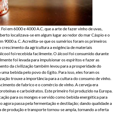
 Foi em 6000 e 4000 A.C. que a arte de fazer vinho de uvas,
oberto localizava-se em algum lugar ao redor do mar Cáspio e o
 em 9000 a. C. Acredita-se que os sumérios foram os primeiros
o crescimento da agricultura a exigência de materiais
álcool foi recebida facilmente. O álcool foi consumido durante
lmente foi levada para impulsionar os espíritos e fazer as
imento da civilização também levou para a prosperidade do
o uma bebida pelo povo do Egito. Para isso, eles foram os
ização trouxe a importância para a cultura do consumo de vinho.
scimento de fabrico e o comércio de vinho. A cerveja era
roteínas e carboidratos. Este primeiro foi produzido na Europa.
ação para os monges e servido como bebida energética para
do agora passa pela fermentação e destilação; dando qualidade a
la de produção e transporte tornou-se ampla, tornando a oferta