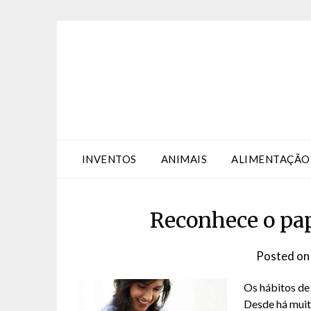
Skip
Skip
to
to
Content
content
INVENTOS
ANIMAIS
ALIMENTAÇÃO
Reconhece o pa
Posted o
Os hábitos de
Desde há muit