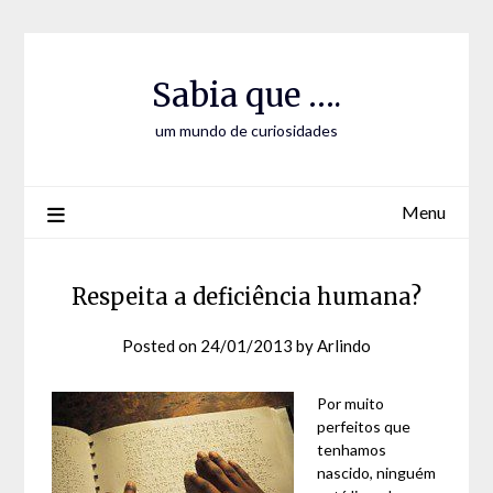
Skip
Skip
to
to
Content
content
Sabia que ….
um mundo de curiosidades
Menu
Respeita a deficiência humana?
Posted on
24/01/2013
by
Arlindo
Por muito
perfeitos que
tenhamos
nascido, ninguém