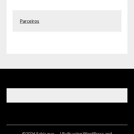
Parceiros
©2026 Sabia que ….
| Built using WordPress and