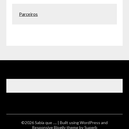
Parceiros
©2026 Sabia que ….
| Built using WordPress and
Responsive Blogily
theme by Superb