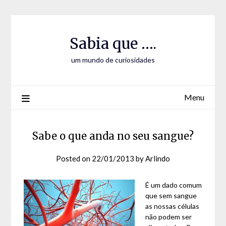
Skip
Skip
to
to
Content
content
Sabia que ….
um mundo de curiosidades
Menu
Sabe o que anda no seu sangue?
Posted on
22/01/2013
by
Arlindo
É um dado comum
que sem sangue
as nossas células
não podem ser