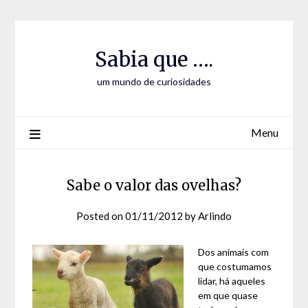
Skip
Skip
to
to
Content
content
Sabia que ….
um mundo de curiosidades
Menu
Sabe o valor das ovelhas?
Posted on
01/11/2012
by
Arlindo
Dos animais com
que costumamos
lidar, há aqueles
em que quase