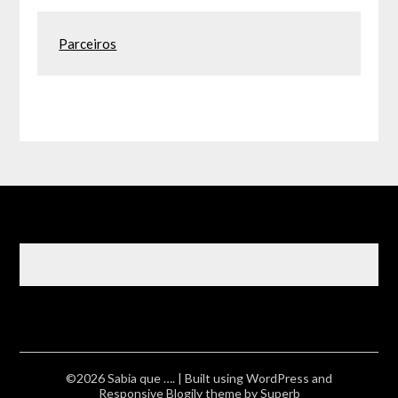
Parceiros
©2026 Sabia que ….
| Built using WordPress and
Responsive Blogily
theme by Superb