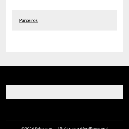
Parceiros
©2026 Sabia que ….
| Built using WordPress and