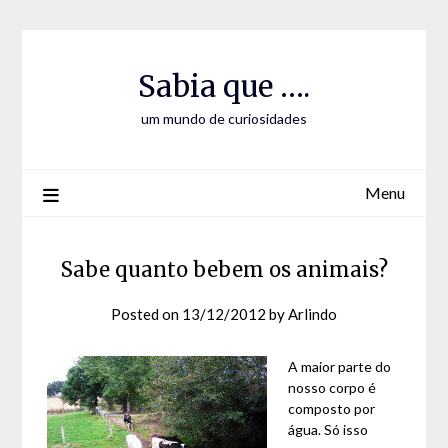
Skip
Skip
to
to
Content
content
Sabia que ….
um mundo de curiosidades
Menu
Sabe quanto bebem os animais?
Posted on
13/12/2012
by
Arlindo
A maior parte do
nosso corpo é
composto por
água. Só isso