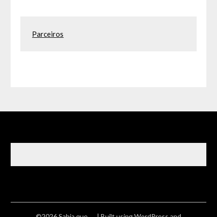
Parceiros
©2026 Sabia que ….
| Built using WordPress and