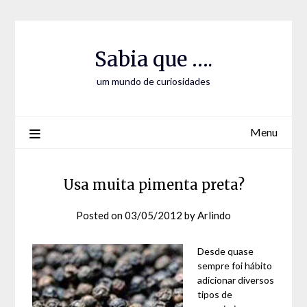
Skip
Skip
to
to
Content
content
Sabia que ….
um mundo de curiosidades
Menu
Usa muita pimenta preta?
Posted on
03/05/2012
by
Arlindo
Desde quase
sempre foi hábito
adicionar diversos
tipos de