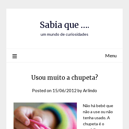
Skip
Skip
to
to
Content
content
Sabia que ….
um mundo de curiosidades
Menu
Usou muito a chupeta?
Posted on
15/06/2012
by
Arlindo
Não há bebé que
não a use ou não
tenha usado. A
chupeta é o