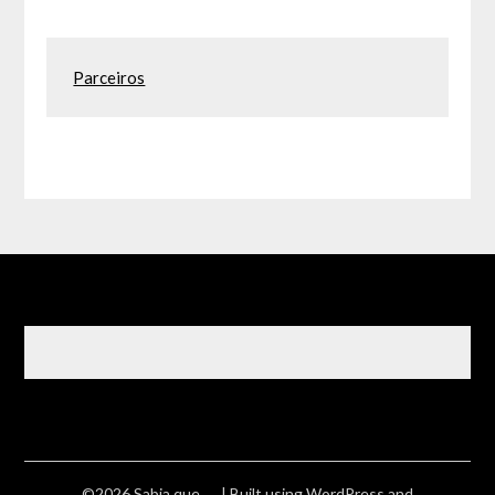
Parceiros
©2026 Sabia que ….
| Built using WordPress and