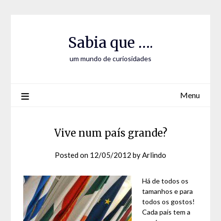
Skip
Skip
to
to
Content
content
Sabia que ….
um mundo de curiosidades
Menu
Vive num país grande?
Posted on
12/05/2012
by
Arlindo
Há de todos os
tamanhos e para
todos os gostos!
Cada país tem a