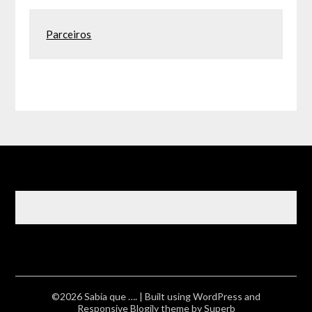
Parceiros
©2026 Sabia que ….
| Built using WordPress and
Responsive Blogily
theme by Superb