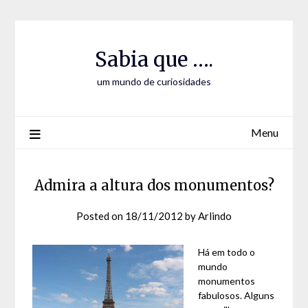
Skip
Skip
to
to
Content
content
Sabia que ….
um mundo de curiosidades
Menu
Admira a altura dos monumentos?
Posted on
18/11/2012
by
Arlindo
Há em todo o
mundo
monumentos
fabulosos. Alguns