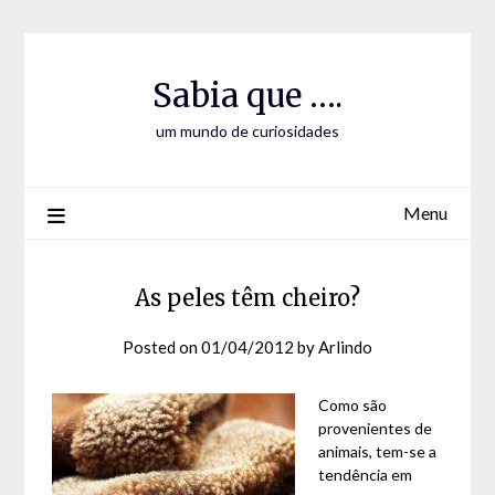
Skip
Skip
to
to
Content
content
Sabia que ….
um mundo de curiosidades
Menu
As peles têm cheiro?
Posted on
01/04/2012
by
Arlindo
Como são
provenientes de
animais, tem-se a
tendência em