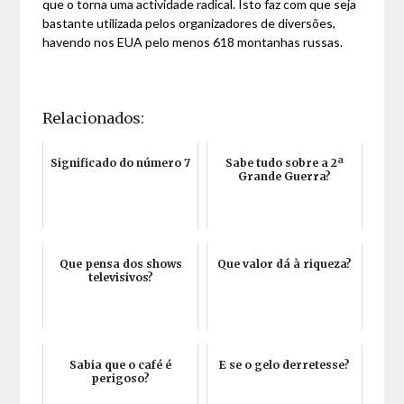
que o torna uma actividade radical. Isto faz com que seja
bastante utilizada pelos organizadores de diversões,
havendo nos EUA pelo menos 618 montanhas russas.
Relacionados:
Significado do número 7
Sabe tudo sobre a 2ª
Grande Guerra?
Que pensa dos shows
Que valor dá à riqueza?
televisivos?
Sabia que o café é
E se o gelo derretesse?
perigoso?