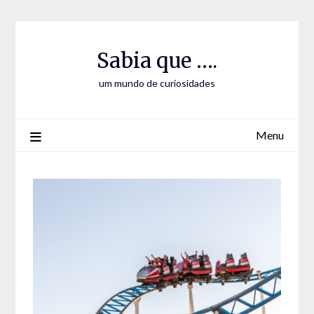
Skip
Skip
to
to
Content
content
Sabia que ….
um mundo de curiosidades
Menu