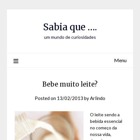
Skip
Skip
to
to
Content
content
Sabia que ….
um mundo de curiosidades
Menu
Bebe muito leite?
Posted on
13/02/2013
by
Arlindo
O leite sendo a
bebida essencial
no começo da
nossa vida,