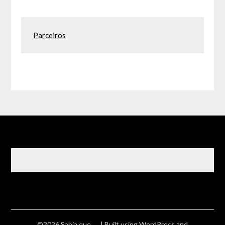
Parceiros
©2026 Sabia que ….
| Built using WordPress and