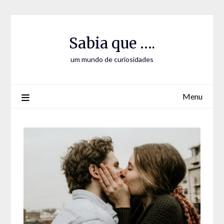
Skip
Skip
to
to
Content
content
Sabia que ….
um mundo de curiosidades
Menu