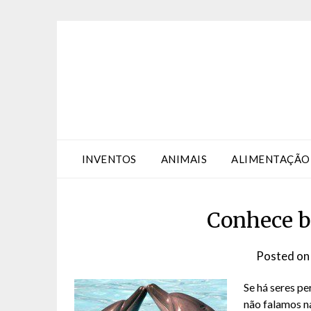
Skip
Skip
to
to
Content
content
INVENTOS
ANIMAIS
ALIMENTAÇÃO
Conhece b
Posted o
Se há seres pe
não falamos na