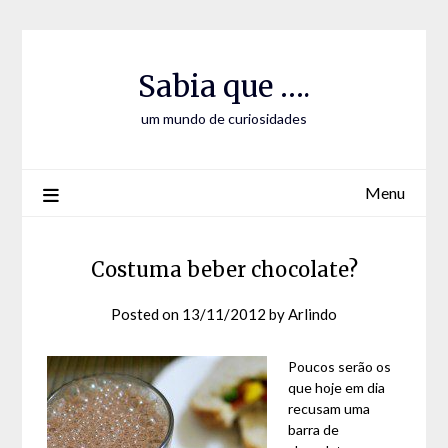
Skip
Skip
to
to
Content
content
Sabia que ….
um mundo de curiosidades
Menu
Costuma beber chocolate?
Posted on
13/11/2012
by
Arlindo
Poucos serão os
que hoje em dia
recusam uma
barra de