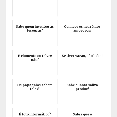
Sabe quem inventou as
Conhece os neurónios
tesouras?
amorosos?
É ciumento ou talvez
Se tiver vacas, não beba!
não?
Os papagaios sabem
Sabe quanta saliva
falar?
produz?
É totó informático?
Sabia que o