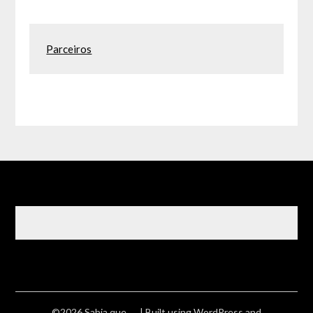
Parceiros
©2026 Sabia que ….
| Built using WordPress and