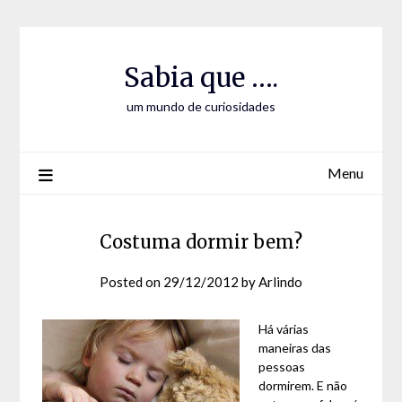
Skip
Skip
to
to
Content
content
Sabia que ….
um mundo de curiosidades
Menu
Costuma dormir bem?
Posted on
29/12/2012
by
Arlindo
Há várias
maneiras das
pessoas
dormirem. E não