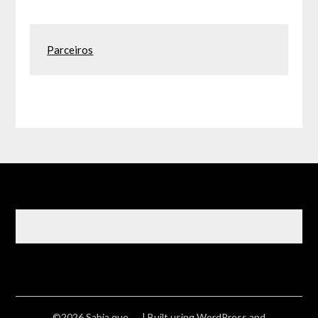
Parceiros
©2026 Sabia que ….
| Built using WordPress and