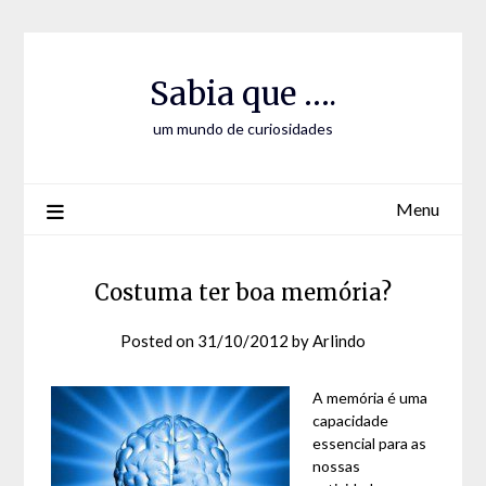
Skip
Skip
to
to
Content
content
Sabia que ….
um mundo de curiosidades
Menu
Costuma ter boa memória?
Posted on
31/10/2012
by
Arlindo
A memória é uma
capacidade
essencial para as
nossas