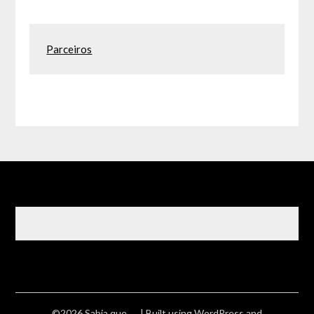
Parceiros
©2026 Sabia que ….
| Built using WordPress and