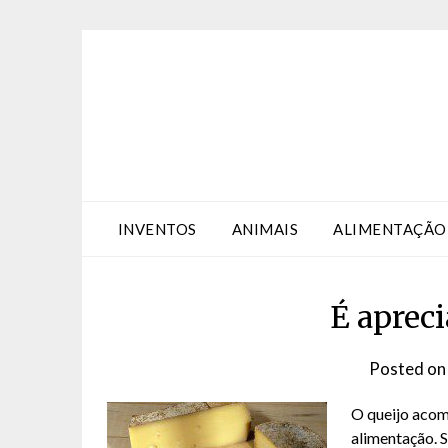
Skip
Skip
to
to
Content
content
INVENTOS
ANIMAIS
ALIMENTAÇÃO
É apreci
Posted o
O queijo acom
alimentação. 