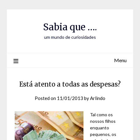
Skip
Skip
to
to
Content
content
Sabia que ….
um mundo de curiosidades
Menu
Está atento a todas as despesas?
Posted on
11/01/2013
by
Arlindo
Tal como os
nossos filhos
enquanto
pequenos, os