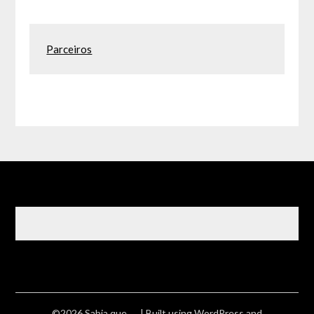
Parceiros
©2026 Sabia que ….
| Built using WordPress and