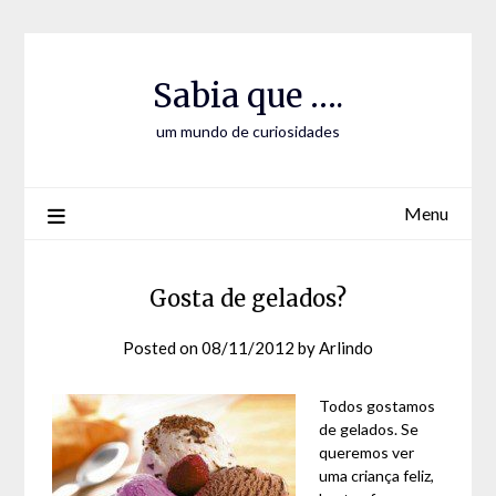
Skip
Skip
to
to
Content
content
Sabia que ….
um mundo de curiosidades
Menu
Gosta de gelados?
Posted on
08/11/2012
by
Arlindo
Todos gostamos
de gelados. Se
queremos ver
uma criança feliz,