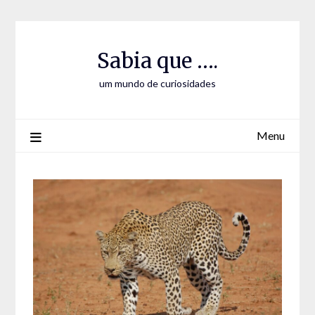
Skip
Skip
to
to
Content
content
Sabia que ….
um mundo de curiosidades
Menu