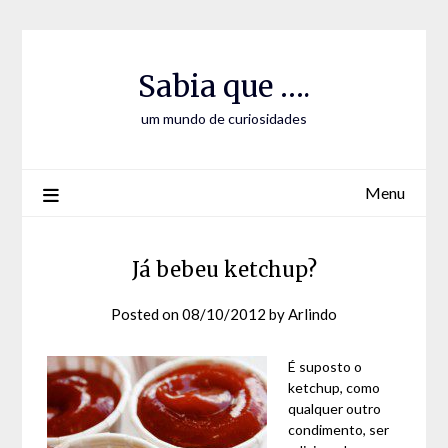
Skip
Skip
to
to
Content
content
Sabia que ….
um mundo de curiosidades
Menu
Já bebeu ketchup?
Posted on
08/10/2012
by
Arlindo
É suposto o
ketchup, como
qualquer outro
condimento, ser