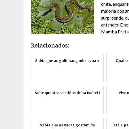
chita, enquan
maioria dos a
surpreende, q
entender. E n
Mamba Preta c
Relacionados:
Sabia que as galinhas podem voar?
Qual o 
Sabe quantos vestidos tinha Isabel I
Vive 
Sabia que as vacas gostam de
Está a pa