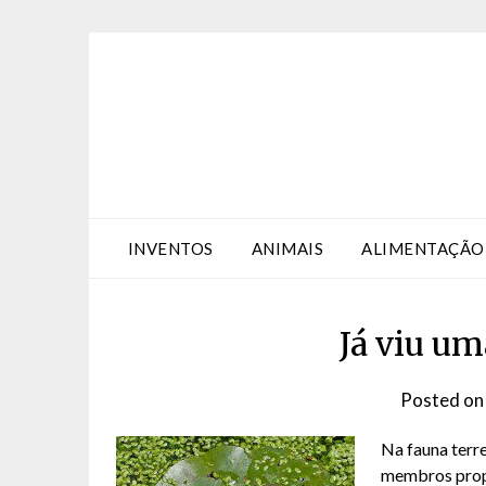
Skip
Skip
to
to
Content
content
INVENTOS
ANIMAIS
ALIMENTAÇÃO
Já viu um
Posted o
Na fauna terre
membros propo