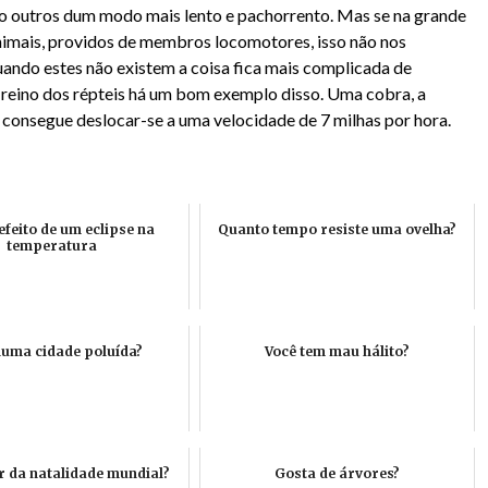
to outros dum modo mais lento e pachorrento. Mas se na grande
nimais, providos de membros locomotores, isso não nos
uando estes não existem a coisa fica mais complicada de
o reino dos répteis há um bom exemplo disso. Uma cobra, a
onsegue deslocar-se a uma velocidade de 7 milhas por hora.
efeito de um eclipse na
Quanto tempo resiste uma ovelha?
temperatura
numa cidade poluída?
Você tem mau hálito?
r da natalidade mundial?
Gosta de árvores?