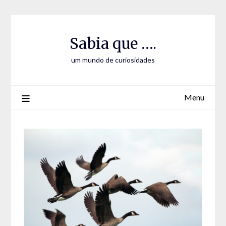
Skip
Skip
to
to
Content
content
Sabia que ….
um mundo de curiosidades
Menu