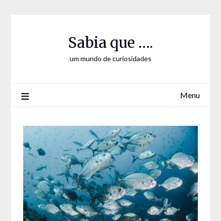
Skip
Skip
to
to
Content
content
Sabia que ….
um mundo de curiosidades
Menu