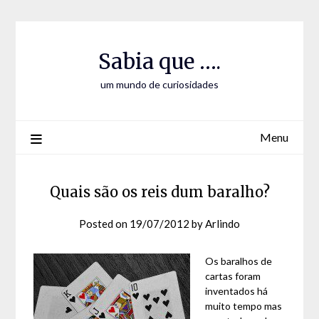
Skip
Skip
to
to
Content
content
Sabia que ….
um mundo de curiosidades
Menu
Quais são os reis dum baralho?
Posted on
19/07/2012
by
Arlindo
Os baralhos de
cartas foram
inventados há
muito tempo mas