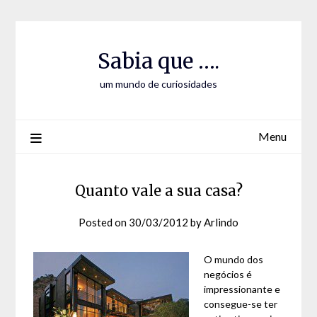
Skip
Skip
to
to
Content
content
Sabia que ….
um mundo de curiosidades
Menu
Quanto vale a sua casa?
Posted on
30/03/2012
by
Arlindo
O mundo dos
negócios é
impressionante e
consegue-se ter