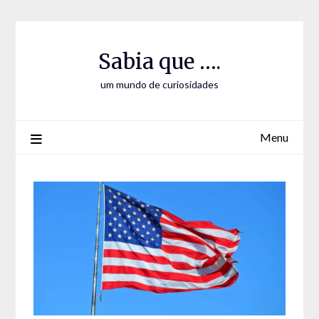
Skip
Skip
to
to
Content
content
Sabia que ….
um mundo de curiosidades
Menu