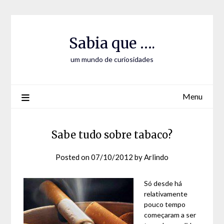
Skip
Skip
to
to
Content
content
Sabia que ….
um mundo de curiosidades
Menu
Sabe tudo sobre tabaco?
Posted on
07/10/2012
by
Arlindo
Só desde há
relativamente
pouco tempo
começaram a ser