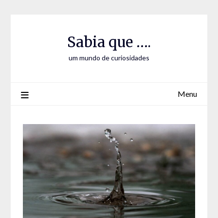
Skip
Skip
to
to
Content
content
Sabia que ….
um mundo de curiosidades
Menu