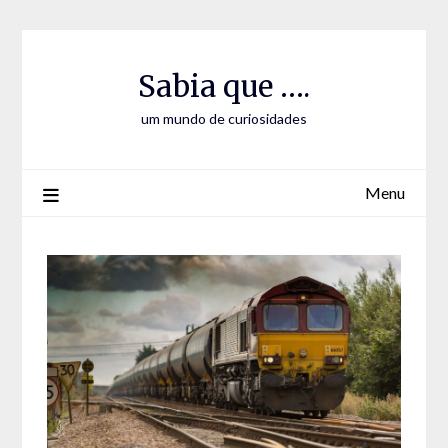
Skip
Skip
to
to
Content
content
Sabia que ….
um mundo de curiosidades
Menu