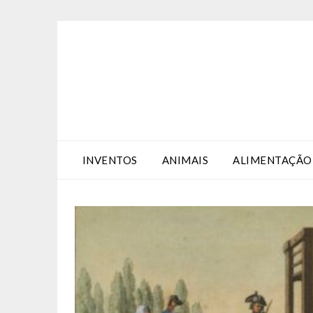
Skip
Skip
to
to
Content
content
INVENTOS
ANIMAIS
ALIMENTAÇÃO