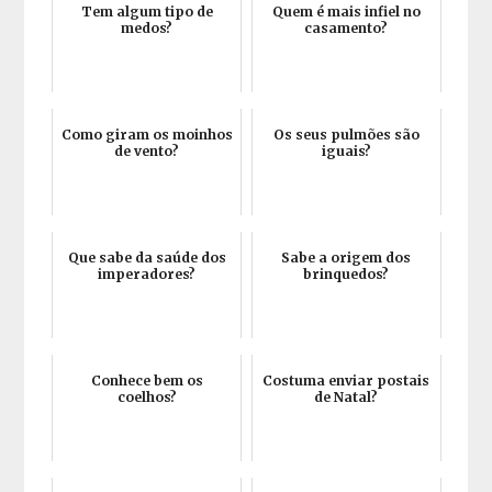
Tem algum tipo de
Quem é mais infiel no
medos?
casamento?
Como giram os moinhos
Os seus pulmões são
de vento?
iguais?
Que sabe da saúde dos
Sabe a origem dos
imperadores?
brinquedos?
Conhece bem os
Costuma enviar postais
coelhos?
de Natal?