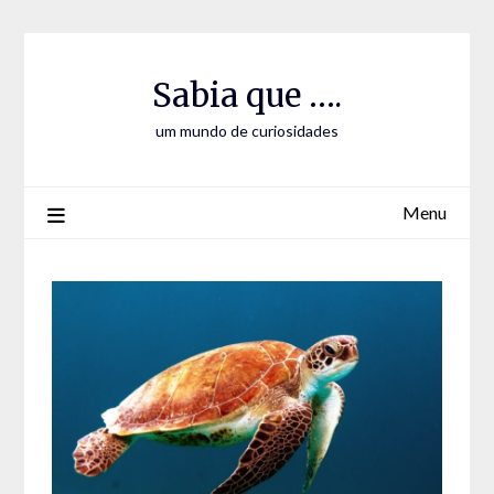
Skip
Skip
to
to
Content
content
Sabia que ….
um mundo de curiosidades
Menu