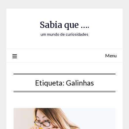
Skip
Skip
to
to
Content
content
Sabia que ….
um mundo de curiosidades
Menu
Etiqueta:
Galinhas