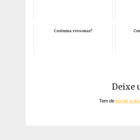
Costuma ressonar?
Cum
Deixe 
Tem de
iniciar a se