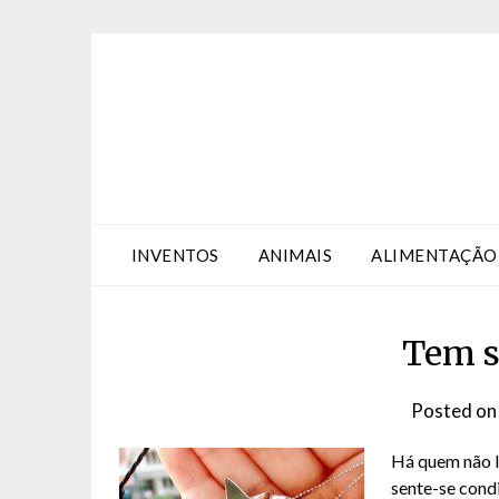
Skip
Skip
to
to
Content
content
INVENTOS
ANIMAIS
ALIMENTAÇÃO
Tem s
Posted o
Há quem não l
sente-se cond