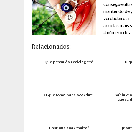
consegue ultr
mantendo de g
verdadeiros r
aquelas mais 
4 número de a
Relacionados:
Que pensa da reciclagem?
O q
O que toma para acordar?
Sabia que
causa d
Costuma suar muito?
Quant