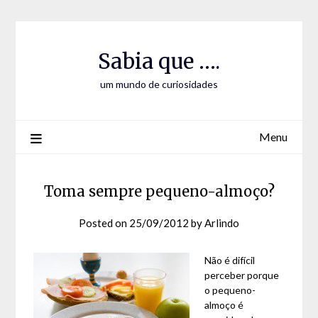
Skip
Skip
to
to
Content
content
Sabia que ….
um mundo de curiosidades
Menu
Toma sempre pequeno-almoço?
Posted on
25/09/2012
by
Arlindo
Não é difícil
perceber porque
o pequeno-
almoço é