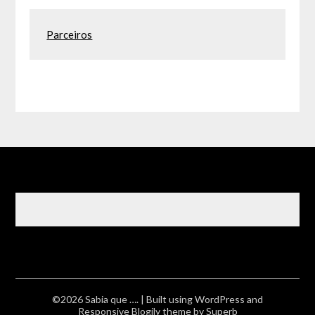
Parceiros
©2026 Sabia que ….
| Built using WordPress and
Responsive Blogily
theme by Superb