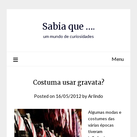
Skip
Skip
to
to
Content
content
Sabia que ….
um mundo de curiosidades
Menu
Costuma usar gravata?
Posted on
16/05/2012
by
Arlindo
Algumas modas e
costumes das
várias épocas
tiveram