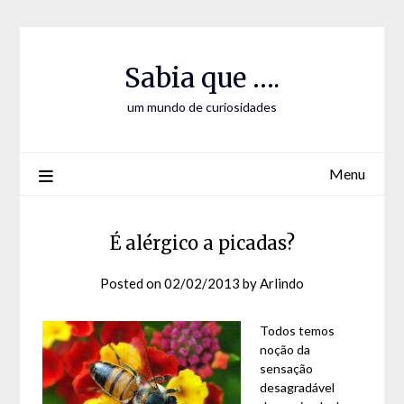
Skip
Skip
to
to
Content
content
Sabia que ….
um mundo de curiosidades
Menu
É alérgico a picadas?
Posted on
02/02/2013
by
Arlindo
Todos temos
noção da
sensação
desagradável